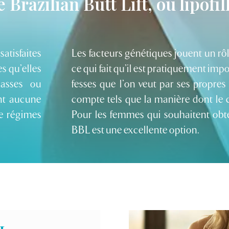
 Brazilian Butt Lift, ou lipofil
atisfaites
Les facteurs génétiques jouent un rô
es qu’elles
ce qui fait qu’il est pratiquement impos
basses ou
fesses que l’on veut par ses propres
ent aucune
compte tels que la manière dont le co
de régimes
Pour les femmes qui souhaitent obteni
BBL est une excellente option.