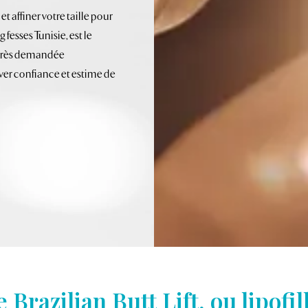
 affiner votre taille pour
g fesses Tunisie, est le
n très demandée
ver confiance et estime de
 Brazilian Butt Lift, ou lipofil