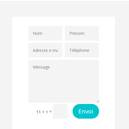
s
a
e
e
/
Alternative:
Envoi
=
11 + 1