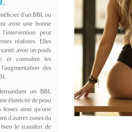
BL
énéficier d’un BBL ou
ivent avoir une bonne
’intervention peut
tes réalistes. Elles
santé, avoir un poids
le et connaître les
e l’augmentation des
BBL.
s demandant un BBL
nne élasticité de peau
 fesses ainsi qu’une
dans d’autres zones du
ien le transfert de