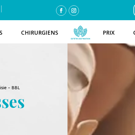
S
CHIRURGIENS
PRIX
nisie – BBL
sses