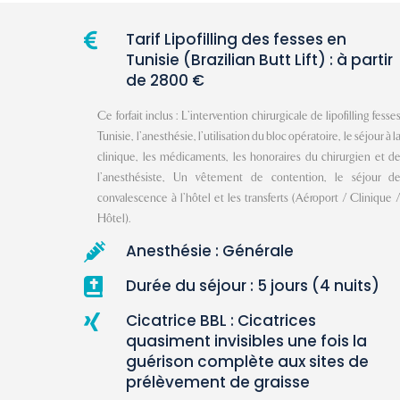
Tarif Lipofilling des fesses en

Tunisie (Brazilian Butt Lift) : à partir
de 2800 €
Ce forfait inclus : L’intervention chirurgicale de lipofilling fesse
Tunisie, l’anesthésie, l’utilisation du bloc opératoire, le séjour à l
clinique, les médicaments, les honoraires du chirurgien et d
l’anesthésiste, Un vêtement de contention, le séjour d
convalescence à l’hôtel et les transferts (Aéroport / Clinique 
Hôtel).
Anesthésie : Générale

Durée du séjour : 5 jours (4 nuits)

Cicatrice BBL : Cicatrices

quasiment invisibles une fois la
guérison complète aux sites de
prélèvement de graisse