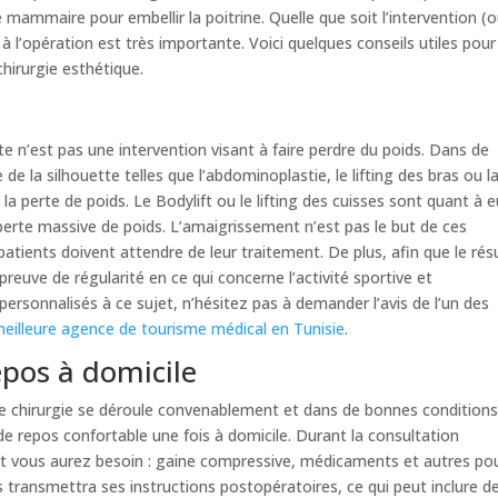
mammaire pour embellir la poitrine. Quelle que soit l’intervention (o
 à l’opération est très importante. Voici quelques conseils utiles pour
chirurgie esthétique.
te n’est pas une intervention visant à faire perdre du poids. Dans de
 la silhouette telles que l’abdominoplastie, le lifting des bras ou l
la perte de poids. Le Bodylift ou le lifting des cuisses sont quant à 
perte massive de poids. L’amaigrissement n’est pas le but de ces
patients doivent attendre de leur traitement. De plus, afin que le rés
e preuve de régularité en ce qui concerne l’activité sportive et
 personnalisés à ce sujet, n’hésitez pas à demander l’avis de l’un des
eilleure agence de tourisme médical en Tunisie
.
epos à domicile
ne chirurgie se déroule convenablement et dans de bonnes conditions
de repos confortable une fois à domicile. Durant la consultation
nt vous aurez besoin : gaine compressive, médicaments et autres po
s transmettra ses instructions postopératoires, ce qui peut inclure d