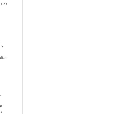
u les
a
eux
ultat
,
ur
es