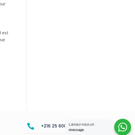
our
l est
vue
Laissez-nous un

+216 25 600 515
message