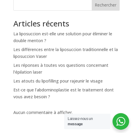
n
Rechercher
a
t
Articles récents
i
v
La liposuccion est-elle une solution pour éliminer le
e
double menton ?
:
Les différences entre la liposuccion traditionnelle et la
liposuccion Vaser
Les réponses à toutes vos questions concernant
l’épilation laser
Les atouts du lipofilling pour rajeunir le visage
Est-ce que l’abdominoplastie est le traitement dont
vous avez besoin ?
Aucun commentaire à afficher.
Laissez-nous un
message